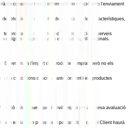
haurà de conservar tota la informació en relació amb l'enviament
e l'elecció del producte i de verificar-ne les característiques,
te, programari o contingut digital desprecintat, serveis
no estiguin completes i amb els seus segells originals.
. Es retornarà l'import del producte comprat, però no els
a a les condicions descrites anteriorment i els productes
Per això caldrà que aquest enviï l'equip per a la seva avaluació
, se li enviarà un pressupost personalitzat que el Client haurà