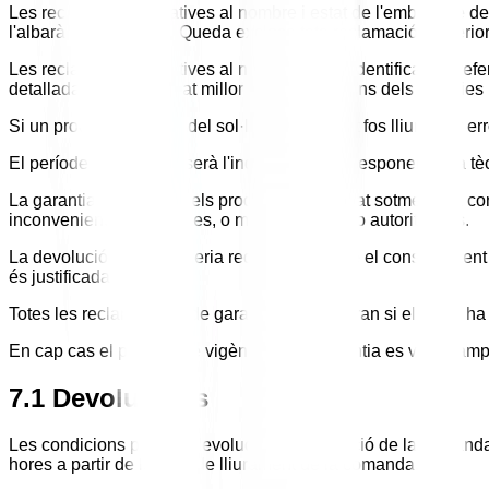
Les reclamacions relatives al nombre i estat de l'embalatge d
l'albarà de lliurament. Queda exclosa tota reclamació posterior
Les reclamacions relatives al nombre, estat, identificació i ref
detallada com més aviat millor i, en tot cas, dins dels dos dies
Si un producte diferent del sol·licitat pel client fos lliurat per 
El període de garantia serà l'indicat en la corresponent fitxa t
La garantia no regirà si els productes han estat sotmesos a 
inconvenients o anòmales, o modificacions no autoritzades.
La devolució de mercaderia requerirà sempre el consentiment pr
és justificada o no.
Totes les reclamacions de garantia s'invalidaran si el client 
En cap cas el període de vigència de la garantia es veurà ampl
7.1 Devolucions
Les condicions per a la devolució i cancel·lació de la comanda 
hores a partir de la data de lliurament de la comanda.