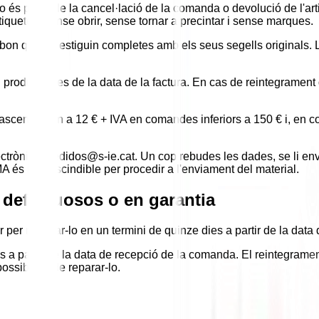
No és possible la cancel·lació de la comanda o devolució de l'arti
tiquetes, sense obrir, sense tornar a precintar i sense marques.
ibbon que no estiguin completes amb els seus segells originals
l producte des de la data de la factura. En cas de reintegrament 
scendeixen a 12 € + IVA en comandes inferiors a 150 € i, en co
lectrònic a pedidos@s-ie.cat. Un cop rebudes les dades, se li env
 és imprescindible per procedir a l'enviament del material.
 defectuosos o en garantia
ar per retornar-lo en un termini de quinze dies a partir de la dat
 a partir de la data de recepció de la comanda. El reintegrament
possibilitat de reparar-lo.