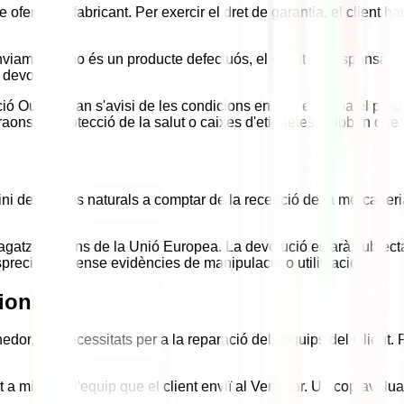
ofereix el fabricant. Per exercir el dret de garantia, el client 
viament o no és un producte defectuós, el client és responsable d
 devolució.
ó Outlet quan s'avisi de les condicions en què es troba el produc
aons de protecció de la salut o caixes d'etiquetes o ribbon que 
ni de 14 dies naturals a comptar de la recepció de la mercaderia
s magatzems dins de la Unió Europea. La devolució estarà subject
recintar i sense evidències de manipulació o utilització.
cions
nedor, les necessitats per a la reparació dels equips del Client. 
 a mida de l'equip que el client enviï al Venedor. Un cop avaluat