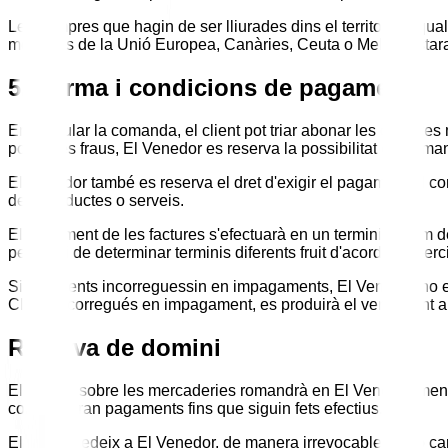
Les compres que hagin de ser lliurades dins el territori de qu
membres de la Unió Europea, Canàries, Ceuta o Melilla estar
5. Forma i condicions de pagament
En formular la comanda, el client pot triar abonar les compres 
possibles fraus, El Venedor es reserva la possibilitat de dem
El Venedor també es reserva el dret d'exigir el pagament al co
dels productes o serveis.
El pagament de les factures s'efectuarà en un termini màxim d
perjudici de determinar terminis diferents fruit d'acords comerc
Si els clients incorreguessin en impagaments, El Venedor no es
Client incorregués en impagament, es produirà el venciment ant
Reserva de domini
El domini sobre les mercaderies romandrà en El Venedor mentre
consideraran pagaments fins que siguin fets efectius.
El Client cedeix a El Venedor, de manera irrevocable i amb carà