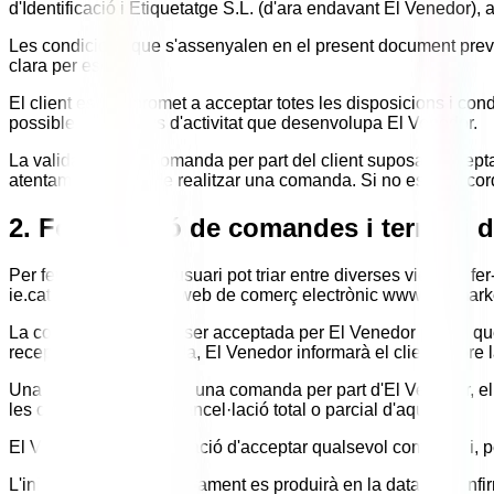
d'Identificació i Etiquetatge S.L. (d'ara endavant El Venedor)
Les condicions que s'assenyalen en el present document preval
clara per escrit.
El client es compromet a acceptar totes les disposicions i cond
possible per al tipus d'activitat que desenvolupa El Venedor.
La validació de la comanda per part del client suposa l'accep
atentament abans de realitzar una comanda. Si no està d'aco
2. Formulació de comandes i termini d
Per fer una compra, l'usuari pot triar entre diverses vies per 
ie.cat o a través de la web de comerç electrònic www.s-iemark
La comanda haurà de ser acceptada per El Venedor per tal que l
recepció de la comanda, El Venedor informarà el client sobre 
Una vegada acceptada una comanda per part d'El Venedor, el cl
les condicions per la cancel·lació total o parcial d'aquesta.
El Venedor no té l'obligació d'acceptar qualsevol comanda i, per
L'inici del termini de lliurament es produirà en la data de co