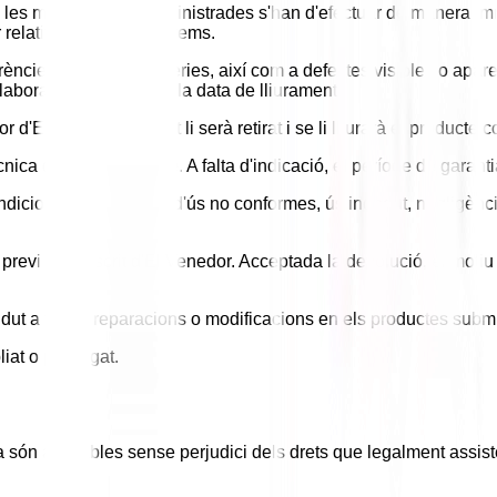
e les mercaderies subministrades s'han d'efectuar de manera im
 relativa a aquests extrems.
erències de les mercaderies, així com a defectes visibles o apare
 laborables següents a la data de lliurament.
error d'El Venedor, aquest li serà retirat i se li lliurarà el product
ècnica de cada producte. A falta d'indicació, el període de garan
condicions ambientals o d'ús no conformes, ús indegut, negligè
evi i per escrit d'El Venedor. Acceptada la devolució, el motiu
ha dut a terme reparacions o modificacions en els productes subm
iat o prorrogat.
són aplicables sense perjudici dels drets que legalment assistei