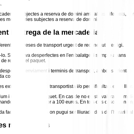
.
aderies subjectes a reserva de domini amb altres diferents, co
 les mercaderies subjectes a reserva de domini.
nt i entrega de la mercaderia
ferents empreses de transport urgent de reconegut prestigi.
-lo. Si observa desperfectes en l'embalatge, i sempre abans de s
de rebutjar el paquet.
s despeses d'enviament i terminis de transport, ambdós orientat
ada comanda.
 extraordinàries en el transportista i/o per dificultats en el lli
m i destinació del paquet. En cas de no existir valoració implíc
omandes d'import superior a 100 euros. En tots dos casos són imp
a facilitant una adreça on pugui ser lliurada dins de l'horari ha
les mercaderies