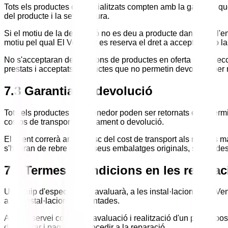
Tots els productes comercialitzats compten amb la garantia que 
del producte i la seva factura.
Si el motiu de la devolució no es deu a producte danyat en l'en
motiu pel qual El Venedor es reserva el dret a acceptar o no la
No s'acceptaran devolucions de productes en oferta de la secci
prestats i acceptats, productes que no permetin devolució per r
7.3 Garantia de devolució
Tots els productes d'El Venedor poden ser retornats en el termi
costos de transport d'enviament o devolució.
El client correrà amb el risc del cost de transport als nostre
s'hauran de rebre en els seus embalatges originals, sense desp
7.4 Termes i condicions en les repara
Un equip d'especialistes avaluarà, a les instal·lacions d'El Ve
a les instal·lacions esmentades.
Aquest servei comprèn l'avaluació i realització d'un pressupost
d'acceptar i pagar per procedir a la reparació.