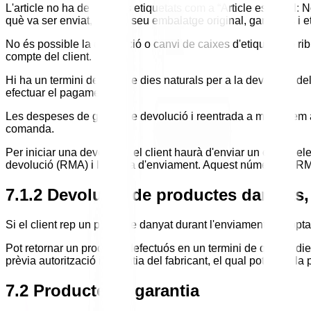
L'article no ha de ser dels etiquetats com a “Article especial: 
què va ser enviat, amb el seu embalatge original, garanties i e
No és possible la devolució o canvi de caixes d'etiquetes o r
compte del client.
Hi ha un termini de catorze dies naturals per a la devolució de
efectuar el pagament.
Les despeses de gestió de devolució i reentrada a magatzem a
comanda.
Per iniciar una devolució, el client haurà d'enviar un correu e
devolució (RMA) i l'adreça d'enviament. Aquest número de RMA
7.1.2 Devolució de productes danyats,
Si el client rep un producte danyat durant l'enviament, pot opt
Pot retornar un producte defectuós en un termini de quinze dies
prèvia autorització i garantia del fabricant, el qual pot oferir la 
7.2 Producte en garantia