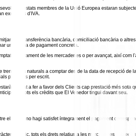
alsevol dels estats membres de la Unió Europea estaran subjectes
an exemptes d'IVA.
mitjançant transferència bancària, domiciliació bancària o altre
anar una forma de pagament concreta.
mptat al lliurament de les mercaderies o per avançat, així com 
e trenta dies naturals a comptar des de la data de recepció de l
ials plasmats per escrit.
tarà obligat a fer a favor dels Clients cap prestació més sota q
icipat de tots els crèdits que El Venedor tingui davant seu.
 el Client no hagi satisfet íntegrament el pagament corresponen
cter genèric, tots els drets relatius a les mercaderies subjectes 