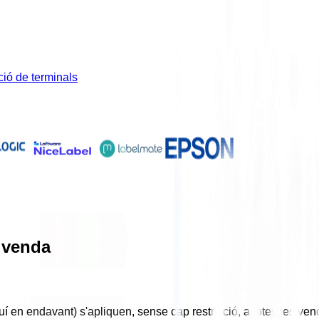
ció de terminals
 venda
í en endavant) s'apliquen, sense cap restricció, a totes les ve