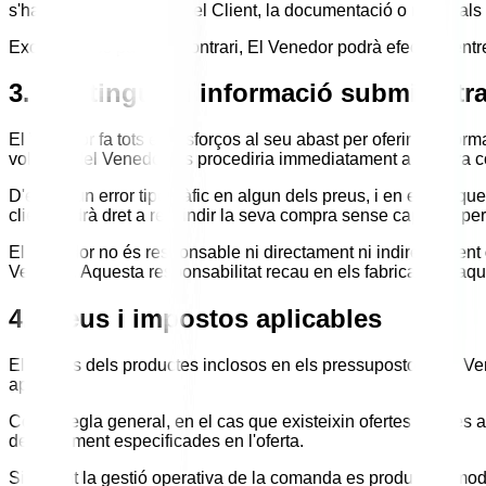
s'hagi aportat, per part del Client, la documentació o materials 
Excepte si es pacta el contrari, El Venedor podrà efectuar en
3. Continguts i informació subministr
El Venedor fa tots els esforços al seu abast per oferir la infor
voluntat del Venedor, es procediria immediatament a la seva c
D'existir un error tipogràfic en algun dels preus, i en el cas 
client tindrà dret a rescindir la seva compra sense cap cost per
El Venedor no és responsable ni directament ni indirectament d
Venedor. Aquesta responsabilitat recau en els fabricants d'aq
4. Preus i impostos aplicables
Els preus dels productes inclosos en els pressupostos d'El Ven
aplicar.
Com a regla general, en el cas que existeixin ofertes prèvies
de pagament especificades en l'oferta.
Si durant la gestió operativa de la comanda es produïssin modifi