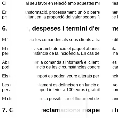
Client tingui al seu favor en relació amb aquestes mercaderies
En cas de transformació, processament, unió o barreja de merc
producte resultant en la proporció del valor segons factura de
6. Forma, despeses i termini d'enviame
El Venedor envia les comandes als seus clients a través de di
El client ha de revisar amb atenció el paquet abans d'acceptar
perquè quedi constància de la incidència. En cas de dubte, ha 
Abans de confirmar la comanda s'informarà el client sobre le
podran variar en funció de les circumstàncies concretes de c
Els terminis de transport es poden veure alterats per incidències
Les despeses d'enviament es defineixen en funció del pes, volu
per a comandes d'import inferior a 100 euros i gratuït per a c
El client es compromet a possibilitar el lliurament de la comand
7. Garantia i reclamacions respecte a 