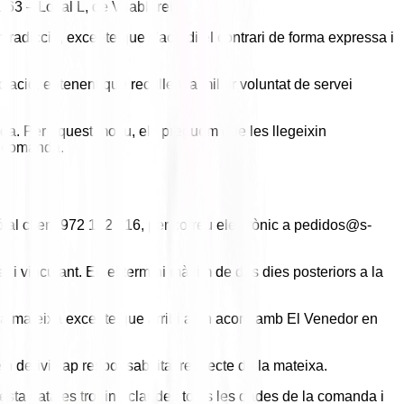
-63 – Local L, de Vilablareix.
radicció, excepte que s'acordi el contrari de forma expressa i
tació, entenent que recullen la millor voluntat de servei
da. Per aquest motiu, els preguem que les llegeixin
p comanda.
ió al client 972 102 616, per correu electrònic a pedidos@s-
 i vinculant. En el termini màxim de dos dies posteriors a la
 la mateixa excepte que arribi a un acord amb El Venedor en
e'n derivi cap responsabilitat respecte de la mateixa.
esta data es trobin aclarides totes les dades de la comanda i