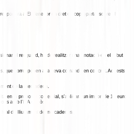
rrespondrà a El Venedor un dret de copropietat sobre el
ignar el resguard, ha de realitzar una anotació en el rebut
ius, que corresponen a la seva comanda en concret. Aquests
urament de la mercaderia.
ita en la proposta comercial, s'aplicarà un import de 10 euros
orts amb l'IVA exclòs.
bitual de lliurament de mercaderies.