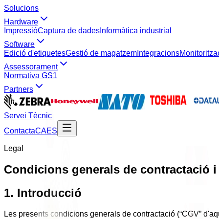
Solucions
Hardware
Impressió
Captura de dades
Informàtica industrial
Software
Edició d'etiquetes
Gestió de magatzem
Integracions
Monitoritza
Assessorament
Normativa GS1
Partners
Servei Tècnic
Contacta
CA
ES
Legal
Condicions generals de contractació i
1. Introducció
Les presents condicions generals de contractació (“CGV” d'aqu