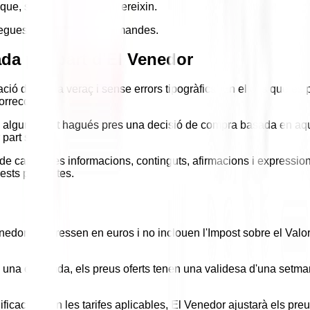
que, si és el cas, es requereixin.
tregues parcials de les comandes.
ada per part d'El Venedor
mació de forma veraç i sense errors tipogràfics. En el cas que es 
orrecció.
que algun client hagués pres una decisió de compra basada en aque
 part seva.
e cap de les informacions, continguts, afirmacions i expression
uests productes.
edor s'expressen en euros i no inclouen l'Impost sobre el Valor 
 a una comanda, els preus oferts tenen una validesa d'una setma
cacions en les tarifes aplicables, El Venedor ajustarà els preus 