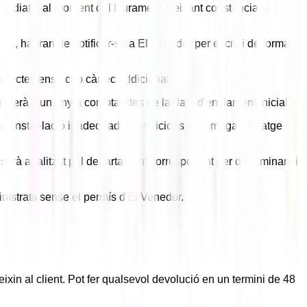
mediata, al moment del lliurament, deixant constància a
nts, hauran de notificar-se a El Venedor per escrit i de forma
e correcte sense cap càrrec addicional.
tia serà d'un any a comptar des de la data d'enviament inicial.
ncia, instal·lació inadequada, condicions d'emmagatzematge
 serà analitzat pel departament corresponent per determinar si
inistrats sense el permís d'El Venedor.
xin al client. Pot fer qualsevol devolució en un termini de 48