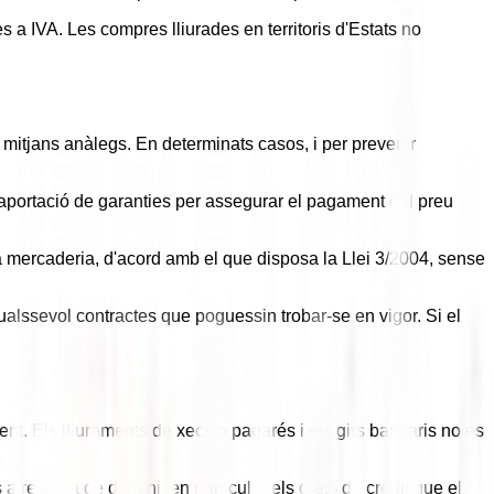
 a IVA. Les compres lliurades en territoris d'Estats no
s mitjans anàlegs. En determinats casos, i per prevenir
l'aportació de garanties per assegurar el pagament del preu
a mercaderia, d'acord amb el que disposa la Llei 3/2004, sense
ualssevol contractes que poguessin trobar-se en vigor. Si el
t. Els lliuraments de xecs o pagarés i els girs bancaris no es
a reserva de domini, en particular els drets de crèdit que el