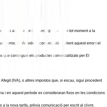
produís algun error d'aquest tipus, aliè en tot moment a la
st error, El Venedor li comunicarà al client aquest error i el
s que continguin els productes comercialitzats per El
Afegit (IVA), o altres impostos que, si escau, sigui procedent
na i en aquest període es consideraran fixos en les condicions
a la nova tarifa, prèvia comunicació per escrit al client.