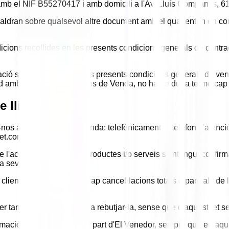
, amb el NIF B55270417 i amb domicili a l'Av. Lluís Companys, 61
dran sobre qualsevol altre document amb el qual entrin en cont
icions recollides en les presents condicions generals de contrac
tació sense reserves de les presents condicions generals de ven
rd amb totes les Condicions de Venda, no ha de dur a terme ca
e lliurament
fer-nos arribar la seva comanda: telefònicament al telèfon d'atenc
et.com.
'acord de venda dels productes i/o serveis s'entengui confirmat
la seva acceptació.
ient no podrà portar a cap cancel·lacions totals o parcials de
 tant, es reserva el dret a rebutjar-la, sense que d'aquest fet s
nfirmació de la comanda per part d'El Venedor, sempre que en aqu